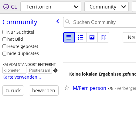
CL
Territorien
Community
Community
Nur Suchtitel
Neu
hat Bild
Heute gepostet
hide duplicates
KM VOM STANDORT ENTFERNT

Keine lokalen Ergebnisse gefund
Karte verwenden...
M/Fem person
7/8
verberge
zurück
bewerben