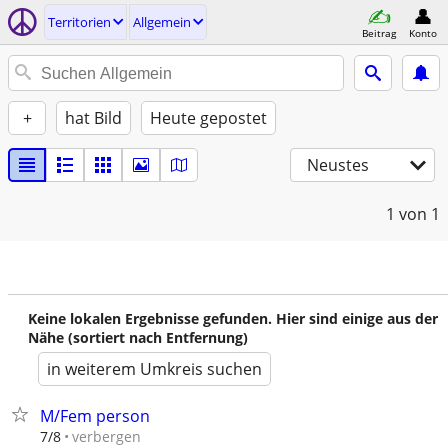
Territorien
Allgemein
Beitrag
Konto
+
hat Bild
Heute gepostet
Neustes
1
von 1
Keine lokalen Ergebnisse gefunden. Hier sind einige aus der
Nähe (sortiert nach Entfernung)
in weiterem Umkreis suchen
M/Fem person
verbergen
7/8