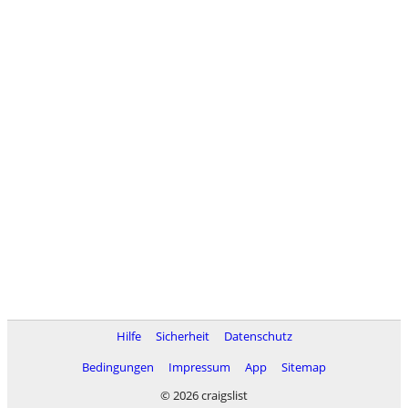
Hilfe
Sicherheit
Datenschutz
Bedingungen
Impressum
App
Sitemap
© 2026 craigslist