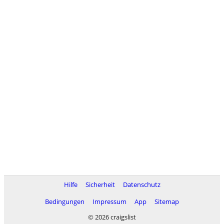
Hilfe
Sicherheit
Datenschutz
Bedingungen
Impressum
App
Sitemap
© 2026 craigslist