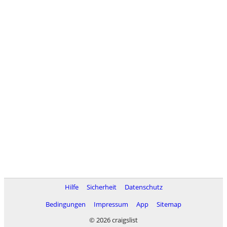
Hilfe
Sicherheit
Datenschutz
Bedingungen
Impressum
App
Sitemap
© 2026 craigslist