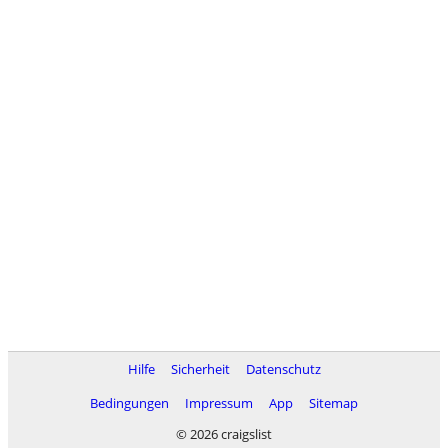
Hilfe
Sicherheit
Datenschutz
Bedingungen
Impressum
App
Sitemap
© 2026 craigslist