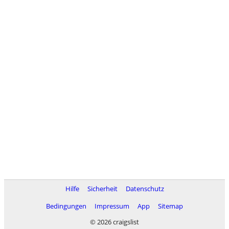
Hilfe
Sicherheit
Datenschutz
Bedingungen
Impressum
App
Sitemap
© 2026 craigslist