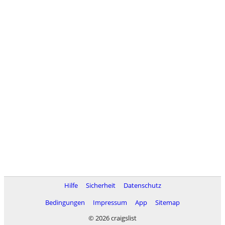
Hilfe
Sicherheit
Datenschutz
Bedingungen
Impressum
App
Sitemap
© 2026 craigslist