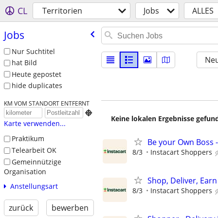
CL
Territorien
Jobs
ALLES
Jobs
Nur Suchtitel
Neu
hat Bild
Heute gepostet
hide duplicates
KM VOM STANDORT ENTFERNT

Keine lokalen Ergebnisse gefund
Karte verwenden...
Praktikum
Be your Own Boss -
Telearbeit OK
8/3
Instacart Shoppers
Gemeinnützige
Organisation
Shop, Deliver, Earn
Anstellungsart
8/3
Instacart Shoppers
zurück
bewerben