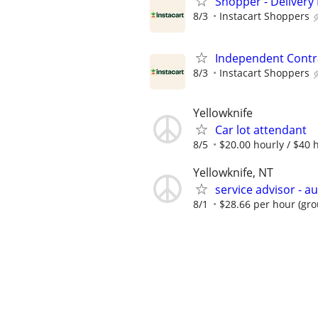
Shopper - Delivery 
8/3
Instacart Shoppers
Independent Contra
8/3
Instacart Shoppers
Yellowknife
Car lot attendant
8/5
$20.00 hourly / $40 
Yellowknife, NT
service advisor - a
8/1
$28.66 per hour (gro