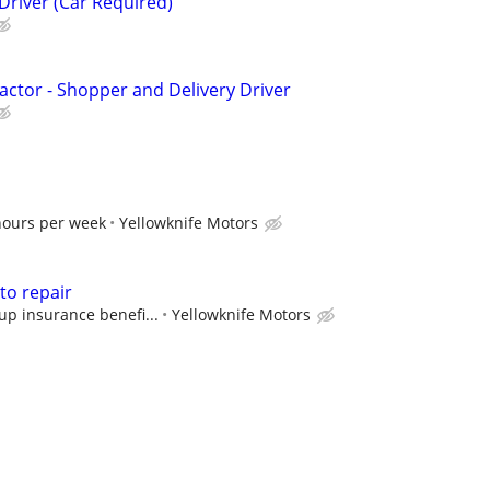
Driver (Car Required)
ctor - Shopper and Delivery Driver
hours per week
Yellowknife Motors
uto repair
up insurance benefi...
Yellowknife Motors