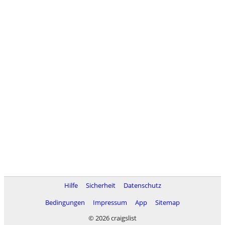
Hilfe
Sicherheit
Datenschutz
Bedingungen
Impressum
App
Sitemap
© 2026 craigslist